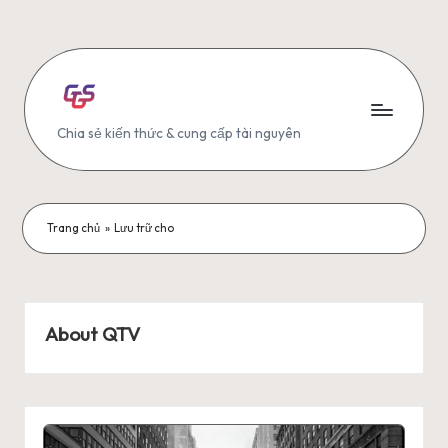
Skip
to
content
G
Chia sẻ kiến thức & cung cấp tài nguyên
G
S
Trang chủ
»
Lưu trữ cho
About QTV