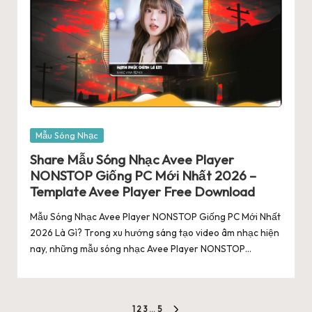
Posted
Mẫu Sóng Nhạc
in
Share Mẫu Sóng Nhạc Avee Player
NONSTOP Giống PC Mới Nhất 2026 –
Template Avee Player Free Download
Mẫu Sóng Nhạc Avee Player NONSTOP Giống PC Mới Nhất
2026 Là Gì? Trong xu hướng sáng tạo video âm nhạc hiện
nay, những mẫu sóng nhạc Avee Player NONSTOP…
1
2
3
…
5