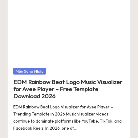
Posted
Mẫu Sóng Nhạc
in
EDM Rainbow Beat Logo Music Visualizer
for Avee Player – Free Template
Download 2026
EDM Rainbow Beat Logo Visualizer for Avee Player –
Trending Template in 2026 Music visualizer videos
continue to dominate platforms like YouTube, TikTok, and
Facebook Reels. In 2026, one of…