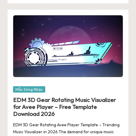
Posted
Mẫu Sóng Nhạc
in
EDM 3D Gear Rotating Music Visualizer
for Avee Player – Free Template
Download 2026
EDM 3D Gear Rotating Avee Player Template – Trending
Music Visualizer in 2026 The demand for unique music