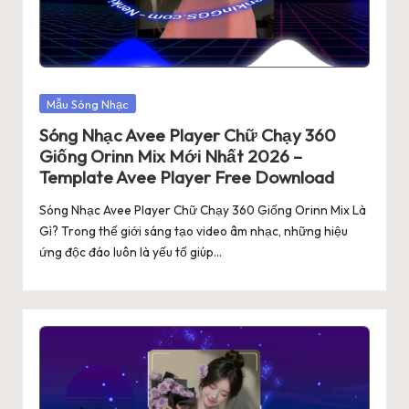
Posted
Mẫu Sóng Nhạc
in
Sóng Nhạc Avee Player Chữ Chạy 360
Giống Orinn Mix Mới Nhất 2026 –
Template Avee Player Free Download
Sóng Nhạc Avee Player Chữ Chạy 360 Giống Orinn Mix Là
Gì? Trong thế giới sáng tạo video âm nhạc, những hiệu
ứng độc đáo luôn là yếu tố giúp…