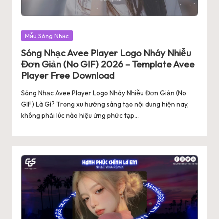
Posted
Mẫu Sóng Nhạc
in
Sóng Nhạc Avee Player Logo Nháy Nhiễu
Đơn Giản (No GIF) 2026 – Template Avee
Player Free Download
Sóng Nhạc Avee Player Logo Nháy Nhiễu Đơn Giản (No
GIF) Là Gì? Trong xu hướng sáng tạo nội dung hiện nay,
không phải lúc nào hiệu ứng phức tạp…