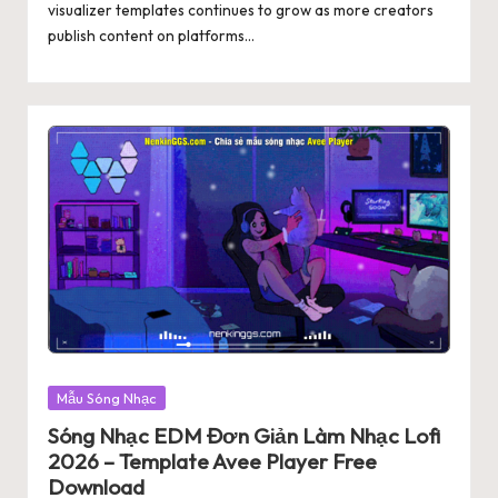
visualizer templates continues to grow as more creators
publish content on platforms…
Posted
Mẫu Sóng Nhạc
in
Sóng Nhạc EDM Đơn Giản Làm Nhạc Lofi
2026 – Template Avee Player Free
Download