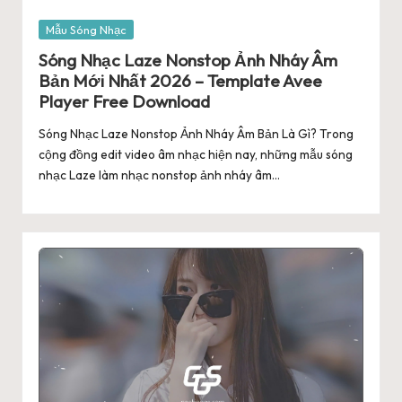
Posted
Mẫu Sóng Nhạc
in
Sóng Nhạc Laze Nonstop Ảnh Nháy Âm
Bản Mới Nhất 2026 – Template Avee
Player Free Download
Sóng Nhạc Laze Nonstop Ảnh Nháy Âm Bản Là Gì? Trong
cộng đồng edit video âm nhạc hiện nay, những mẫu sóng
nhạc Laze làm nhạc nonstop ảnh nháy âm…