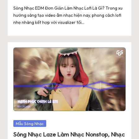
Sóng Nhạc EDM Đơn Giản Làm Nhạc Lofi Là Gì? Trong xu
hướng sáng tạo video âm nhạc hiện nay, phong cách lofi
nhẹ nhàng kết hợp với visualizer tối…
Posted
Mẫu Sóng Nhạc
in
Sóng Nhạc Laze Làm Nhạc Nonstop, Nhạc