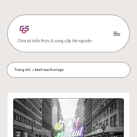
Skip
to
content
G
Chia sẻ kiến thức & cung cấp tài nguyên
G
S
Trang chủ
»
beat reactive logo