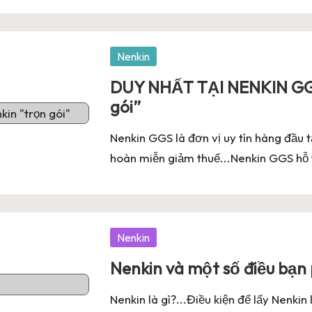
Posted
Nenkin
in
DUY NHẤT TẠI NENKIN GGS:
gói”
Nenkin GGS là đơn vị uy tín hàng đầu tạ
hoàn miễn giảm thuế...Nenkin GGS hỗ tr
Posted
Nenkin
in
Nenkin và một số điều bạn
Nenkin là gì?...Điều kiện để lấy Nenki