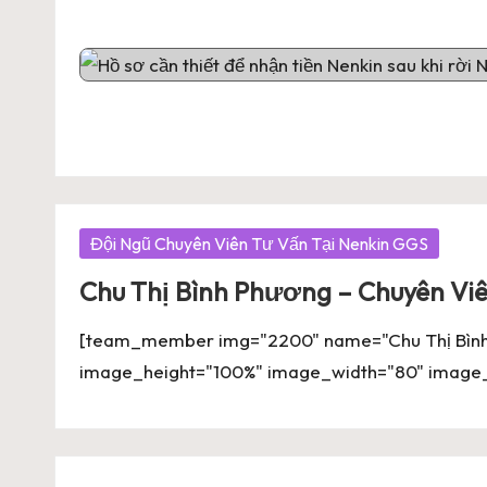
Share Mẫu Sóng Nhạc EDM Ti
Share Mẫu Sóng Nhạc Avee P
Posted
Đội Ngũ Chuyên Viên Tư Vấn Tại Nenkin GGS
in
Chu Thị Bình Phương – Chuyên Vi
[team_member img="2200" name="Chu Thị Bình P
image_height="100%" image_width="80" image_r