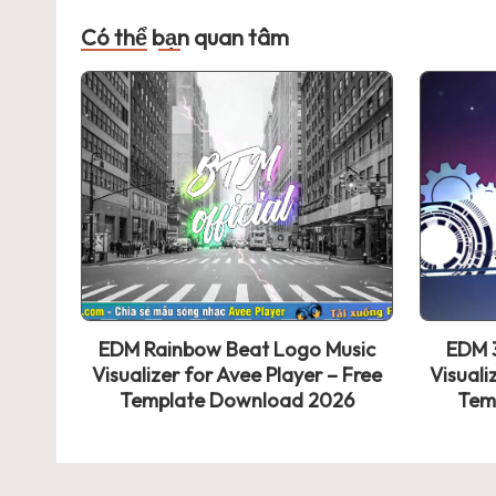
bài
Có thể bạn quan tâm
viết
EDM Rainbow Beat Logo Music
EDM 3
Visualizer for Avee Player – Free
Visuali
Template Download 2026
Tem