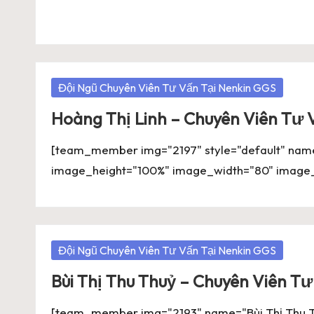
Posted
Đội Ngũ Chuyên Viên Tư Vấn Tại Nenkin GGS
in
Hoàng Thị Linh – Chuyên Viên Tư 
[team_member img="2197" style="default" name=
image_height="100%" image_width="80" image_r
Posted
Đội Ngũ Chuyên Viên Tư Vấn Tại Nenkin GGS
in
Bùi Thị Thu Thuỷ – Chuyên Viên T
[team_member img="2193" name="Bùi Thị Thu Th