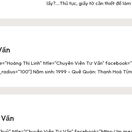
lấy?...Thủ tục, giấy tờ cần thiết để làm
Vấn
"Hoàng Thị Linh" title="Chuyên Viên Tư Vấn" facebook=
adius="100"] Năm sinh: 1999 – Quê Quán: Thanh Hoá Từ
ư Vấn
uỷ" title="Chuyên Viên Tư Vấn" facebook="https://m.me