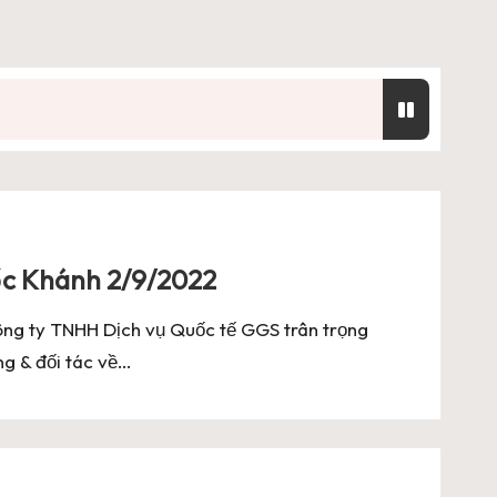
r Free Download
ốc Khánh 2/9/2022
nload
Công ty TNHH Dịch vụ Quốc tế GGS trân trọng
g & đối tác về…
nload
ee Download
r Free Download