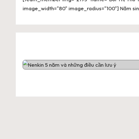
image_width="80" image_radius="100"] Năm sinh
Phân
trang