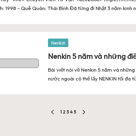
: 1998 - Quê Quán: Thái Bình Đã từng đi Nhật 3 năm kinh
Posted
Nenkin
in
Nenkin 5 năm và những điề
Bài viết nói về Nenkin 5 năm và những
nước ngoài có thể lấy NENKIN tối đa 
1
2
3
4
5
PREVIOUS
NEXT
PAGE
PAGE