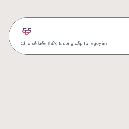
Skip
to
content
G
Chia sẻ kiến thức & cung cấp tài nguyên
G
S