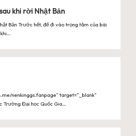
wnload Mới Nhất
sau khi rời Nhật Bản
er Free Download
Nhật Bản Trước hết, để đi vào trọng tâm của bài
 khi…
.me/nenkinggs.fanpage" target="_blank"
c Trường Đại học Quốc Gia…