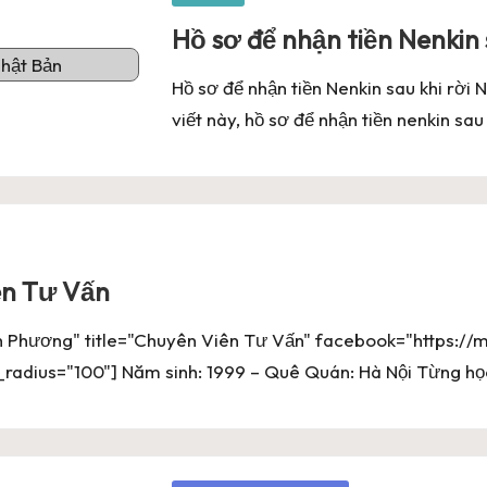
kTok Bass Đập Cực Căng 2026 – Template Avee Player Free Do
in
Hồ sơ để nhận tiền Nenkin 
layer NONSTOP Giống PC Mới Nhất 2026 – Template Avee Play
Hồ sơ để nhận tiền Nenkin sau khi rời 
viết này, hồ sơ để nhận tiền nenkin sau
ên Tư Vấn
hương" title="Chuyên Viên Tư Vấn" facebook="https://m
adius="100"] Năm sinh: 1999 – Quê Quán: Hà Nội Từng họ