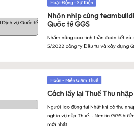
Posted
Hoạt Động - Sự Kiện
in
Nhộn nhịp cùng teambuild
Quốc tế GGS
Nhằm nâng cao tinh thần đoàn kết và s
5/2022 công ty Đầu tư và xây dựng 
Posted
Hoàn - Miễn Giảm Thuế
in
Cách lấy lại Thuế Thu nhậ
Người lao động tại Nhật khi có thu nhậ
nghĩa vụ nộp Thuế... Nenkin GGS hướng
mới nhất