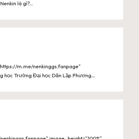
 Nenkin là gì?..
"https://m.me/nenkinggs.fanpage"
ng học Trường Đại học Dân Lập Phương…
/nenkinggs.fanpage" image_height="100%"