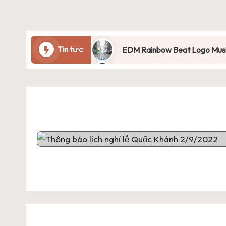
Tin tức
EDM Rainbow Beat Logo Music
EDM 3D Gear Rotating Music 
Sóng Nhạc EDM Đơn Giản Làm
Sóng Nhạc Laze Làm Nhạc No
Sóng Nhạc Đứt Đoạn Avee Pl
Sóng Nhạc Laze Nonstop Ảnh
Sóng Nhạc Avee Player Logo 
Sóng Nhạc Avee Player Chữ C